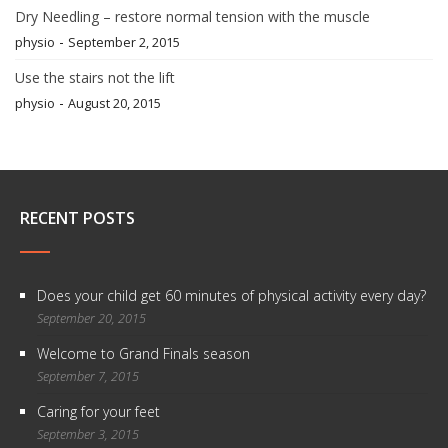
Dry Needling – restore normal tension with the muscle
-
physio
September 2, 2015
Use the stairs not the lift
-
physio
August 20, 2015
RECENT POSTS
Does your child get 60 minutes of physical activity every day?
September 20, 2015
Welcome to Grand Finals season
September 7, 2015
Caring for your feet
September 3, 2015