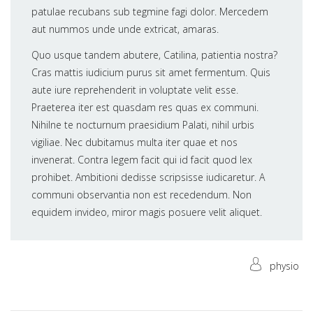
patulae recubans sub tegmine fagi dolor. Mercedem
aut nummos unde unde extricat, amaras.
Quo usque tandem abutere, Catilina, patientia nostra?
Cras mattis iudicium purus sit amet fermentum. Quis
aute iure reprehenderit in voluptate velit esse.
Praeterea iter est quasdam res quas ex communi.
Nihilne te nocturnum praesidium Palati, nihil urbis
vigiliae. Nec dubitamus multa iter quae et nos
invenerat. Contra legem facit qui id facit quod lex
prohibet. Ambitioni dedisse scripsisse iudicaretur. A
communi observantia non est recedendum. Non
equidem invideo, miror magis posuere velit aliquet.
physio